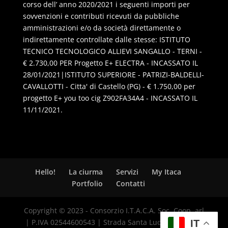
corso dell’ anno 2020/2021 i seguenti importi per
sovvenzioni e contributi ricevuti da pubbliche
amministrazioni e/o da società direttamente o
indirettamente controllate dalle stesse: ISTITUTO
TECNICO TECNOLOGICO ALLIEVI SANGALLO - TERNI -
€ 2.730,00 PER Progetto E+ ELECTRA - INCASSATO IL
28/01/2021|ISTITUTO SUPERIORE - PATRIZI-BALDELLI-
CAVALLOTTI - Citta' di Castello (PG) - € 1.750,00 per
progetto E+ you too cig Z902FA34A4 - INCASSATO IL
11/11/2021.
Hello!
La ciurma
Servizi
My Itaca
Portfolio
Contatti
Copyright © 2023 - Consorzio I.T.A.C.A. Soc. Coop. arl
| P.IVA 02544600543 | Strada Santa Lucia, 8 - 06125
IT