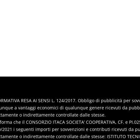
RMATIVA RESA AI SENSI L. 124/2017. Obbligo di pubblicità per sovven
nque a vantaggi economici di qualunque genere ricevuti da pubbl
ttamente o indirettamente controllate dalle stesse.
nforma che il CONSORZIO ITACA SOCIETA’ COOPERATIVA, CF. e PI.025
/2021 i seguenti importi per sovvenzioni e contributi ricevuti da p
ttamente o indirettamente controllate dalle stesse: ISTITUTO TE