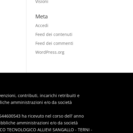
Visioni
Meta
Accedi
Feed dei contenuti
Feed dei commenti
WordPress.org
zioni, contributi, incarichi retribuiti e
iche amministrazioni e/o da società
44600543 ha ricevuto nel corso dell’ anno
ubbliche amministrazioni e/o da società
CNICO TECNOLOGICO ALLIEVI SANGALLO - TERNI -