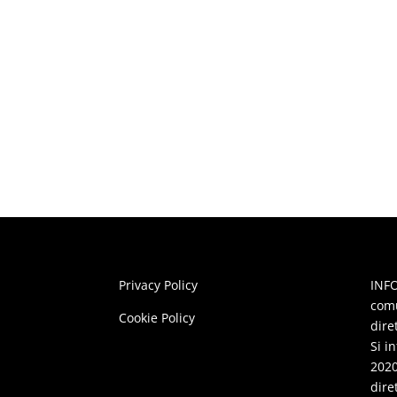
Privacy Policy
INFO
comu
Cookie Policy
dire
Si i
2020
dire