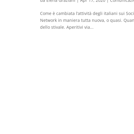
da
Elena Graziani
|
Apr 17, 2020
|
Comunicazi
Come è cambiata l’attività degli italiani sui S
Network in maniera tutta nuova, o quasi. Quant
dello stivale. Aperitivi via...