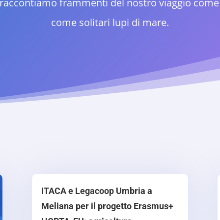
ti raccontiamo frammenti del nostro viaggio co
come solitari lupi di mare.
ITACA e Legacoop Umbria a
Meliana per il progetto Erasmus+