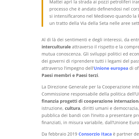
Mattei aprì la strada ai pozzi petroliferi ir
processo che è andato definendosi nel corso
si intensificarono nel Medioevo quando la
un tratto della Via della Seta nelle aree sett
Al di là dei sentimenti e degli interessi, da en
interculturale
attraverso il rispetto e la comp
mutua conoscenza. Gli sviluppi politici ed econ
dei governi di riprendere tutti i legami del pas
attraverso l’impegno dell’
Unione europea
di of
Paesi membri e Paesi terzi
.
La Direzione Generale per la Cooperazione inte
Commissione responsabile della politica dell’UE
finanzia progetti di cooperazione internazion
istruzione,
cultura
, diritti umani e democrazi
pubblica dei bandi con l’invito a presentare pr
finanziati, in misura variabile, dall’Unione Eur
Da febbraio 2019
Consorzio Itaca
è partner de