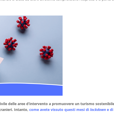
 civile delle aree d’intervento a promuovere un turismo sostenibil
tranieri. Intanto,
come avete vissuto questi mesi di
lockdown
e di