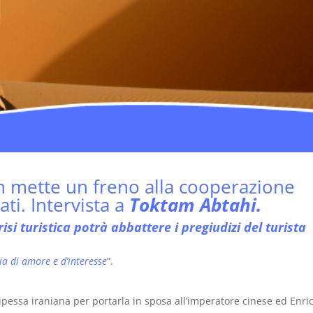
 mette un freno alla cooperazione
ati. Intervista a
Toktam Abtahi.
isi turistica potrà abbattere i pregiudizi del turista
ia di amore e d’interesse
”.
pessa iraniana per portarla in sposa all’imperatore cinese ed Enri