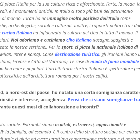
 Ci piace l’Italia per la sua cultura ricca e affascinante, l’arte, la moda, l
aturali, e i monumenti antichi. In Italia ci sono più beni del patrimonio
 al mondo. L’Iran ha un’i
mmagine molto positiva dell’Italia
come
he, archeologiche, sociali e culturali. Inoltre, i rapporti politici tra i du
La
cucina italiana
ha influenzato la cultura del cibo in tutto il mondo. Il
plari.
Noi adoriamo e cuciniamo
cibo italiano
(lasagne, spaghetti e
eato la nostra versione). Per lo
sport
,
ci piace la nazionale italiana di
Milan, Inter e Roma)
.
Come
destinazione turistica
, gli iraniani hanno 
Milano, Firenze e Città del Vaticano). Le case di
moda di fama mondiale
o ben note e popolari. L’architettura storica italiana è spettacolare pe
tteristiche dell’architettura romana per i nostri edifici.
had, a nord-est del paese, ho notato una certa somiglianza caratter
curiosità e interesse, accoglienza.
Pensi che ci siano
somiglianze tr
ante questi mesi di collaborazione e incontri?
nto sociale. Entrambi siamo
ospitali, estroversi, appassionati e
li
; la famiglia, ad esempio, è il centro della struttura sociale per entra
culturale ci aiuta ad avere un’ottima comprensione reciproca e ci porta 