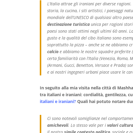
L’Italia attrae gli iraniani per diverse ragioni.
storia, la cucina, i siti artistici, i paesaggi n
mondiale dell’UNESCO di qualsiasi altro paese
destinazione turistica
unica per ragioni storic
paesi sono stati ottimi negli ultimi 60 anni. 
gusto e la qualità del cibo italiano sono esem
soprattutto la pizza – anche se ne abbiamo cr
calcio
e abbiamo le nostre squadre preferite (
certa familiarità con l’Italia (Venezia, Roma, 
(Armani, Gucci, Benetton, Versace e Prada) son
e ai nostri ingegneri urbani piace usare le cara
In seguito alla mia visita nella città di Mash
tra italiani e iraniani: cordialità, gentilezza, 
italiani e iraniani?
Quali hai potuto notare dur
Ci sono notevoli somiglianze nel comportame
amichevoli
. Lo stesso vale per i
valori
cultura
Il nostro
simile contesto politico
, sociale e 