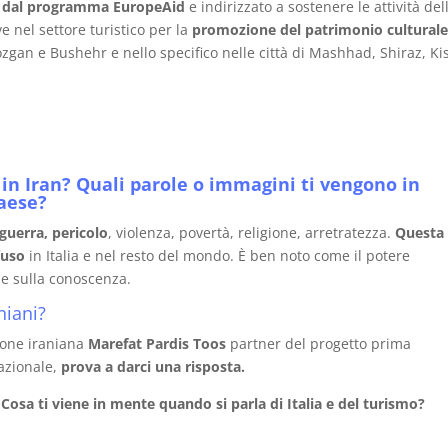
o dal programma EuropeAid
e indirizzato a sostenere le attività del
ve nel settore turistico per la
promozione del patrimonio cultural
zgan e Bushehr e nello specifico nelle città di Mashhad, Shiraz, Ki
in Iran?
Quali parole o immagini ti vengono in
aese?
 guerra, pericolo
, violenza, povertà, religione, arretratezza.
Questa
fuso
in Italia e nel resto del mondo. È ben noto come il potere
 e sulla conoscenza.
niani?
zione iraniana
Marefat Pardis Toos
partner del progetto prima
azionale,
prova a darci una risposta.
Cosa ti viene in mente quando si parla di Italia e del turismo?