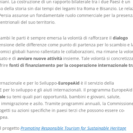
aniani. La costruzione di un rapporto bilaterale tra i due Paesi è un
 della storia sin dai tempi dei legami tra Roma e Bisanzio. Le rela
 Persia assunse un fondamentale ruolo commerciale per la presenz
entrionali del suo territorio.
trambi le parti è sempre emersa la volontà di rafforzare il
dialogo
rensione delle differenze come punto di partenza per lo scambio e l
omici globali hanno rallentato le collaborazioni, ma rimane la volo
sato e di
avviare nuove attività
insieme. Tale volontà si concretizz
frire
fonti di finanziamento per la cooperazione internazionale tr
rnazionale e per lo Sviluppo-
EuropeAid
è il servizio della
 per lo sviluppo e gli aiuti internazionali. Il programma EuropeAid
ale
su temi quali pari opportunità, bambini e giovani, salute,
a, immigrazione e asilo. Tramite programmi annuali, la Commission
ogetti su azioni specifiche in paesi terzi che possono essere co-
opea.
l progetto
Promoting Responsible Tourism for Sustainable Heritage