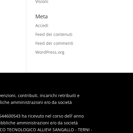
Visioni
Meta
Accedi
Feed dei contenuti
Feed dei commenti
WordPress.org
zioni, contributi, incarichi retribuiti e
iche amministrazioni e/o da società
44600543 ha ricevuto nel corso dell’ anno
ubbliche amministrazioni e/o da società
CNICO TECNOLOGICO ALLIEVI SANGALLO - TERNI -