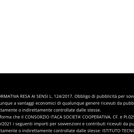
RMATIVA RESA AI SENSI L. 124/2017. Obbligo di pubblicità per sovven
nque a vantaggi economici di qualunque genere ricevuti da pubbl
ttamente o indirettamente controllate dalle stesse.
nforma che il CONSORZIO ITACA SOCIETA’ COOPERATIVA, CF. e PI.025
/2021 i seguenti importi per sovvenzioni e contributi ricevuti da p
ttamente o indirettamente controllate dalle stesse: ISTITUTO TE