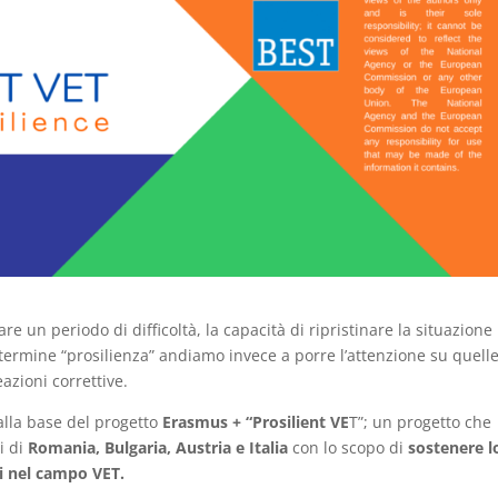
re un periodo di difficoltà, la capacità di ripristinare la situazione
termine “prosilienza” andiamo invece a porre l’attenzione su quell
eazioni correttive.
alla base del progetto
Erasmus + “Prosilient VE
T”; un progetto che
i di
Romania, Bulgaria, Austria e Italia
con lo scopo di
sostenere l
ti nel campo VET.