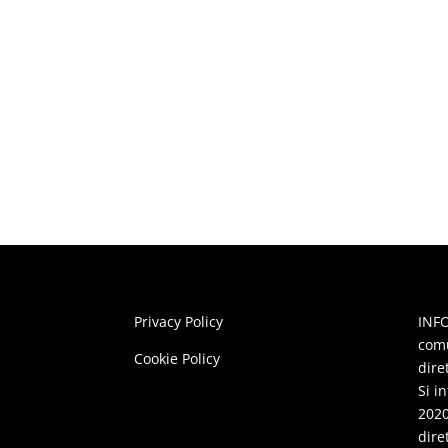
Privacy Policy
INFO
comu
Cookie Policy
dire
Si i
2020
dire