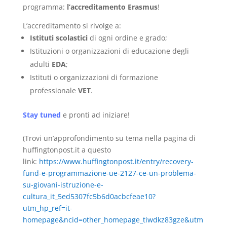
programma:
l’accreditamento Erasmus
!
L’accreditamento si rivolge a:
Istituti scolastici
di ogni ordine e grado;
Istituzioni o organizzazioni di educazione degli
adulti
EDA
;
Istituti o organizzazioni di formazione
professionale
VET
.
Stay tuned
e pronti ad iniziare!
(Trovi un’approfondimento su tema nella pagina di
huffingtonpost.it a questo
link:
https://www.huffingtonpost.it/entry/recovery-
fund-e-programmazione-ue-2127-ce-un-problema-
su-giovani-istruzione-e-
cultura_it_5ed5307fc5b6d0acbcfeae10?
utm_hp_ref=it-
homepage&ncid=other_homepage_tiwdkz83gze&utm