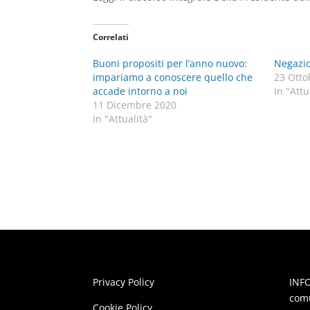
Correlati
Buoni propositi per l’anno nuovo:
Negazi
impariamo a conoscere quello che
23 Otto
accade intorno a noi
In "Attu
11 Dicembre 2020
In "Attualità"
Privacy Policy
INFO
comu
Cookie Policy