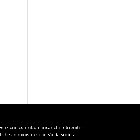
zioni, contributi, incarichi retribuiti e
iche amministrazioni e/o da società