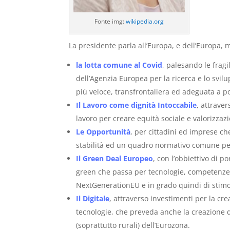
Fonte img:
wikipedia.org
La presidente parla all’Europa, e dell’Europa, m
la lotta comune al Covid
, palesando le fragi
dell’Agenzia Europea per la ricerca e lo svi
più veloce, transfrontaliera ed adeguata a pos
Il Lavoro come dignità Intoccabile
, attrave
lavoro per creare equità sociale e valorizzazi
Le Opportunità
, per cittadini ed imprese c
stabilità ed un quadro normativo comune per 
Il Green Deal Europeo
, con l’obbiettivo di p
green che passa per tecnologie, competenze e
NextGenerationEU e in grado quindi di stimo
Il Digitale
, attraverso investimenti per la cr
tecnologie, che preveda anche la creazione del
(soprattutto rurali) dell’Eurozona.