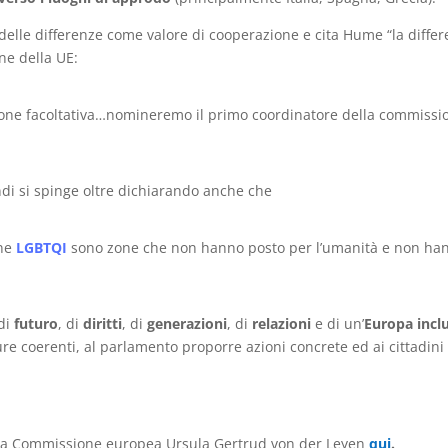
 delle differenze come valore di cooperazione e cita Hume “la diffe
one della UE:
one facoltativa…nomineremo il primo coordinatore della commissi
ndi si spinge oltre dichiarando anche che
one
LGBTQI
sono zone che non hanno posto per l’umanità e non ha
 di
futuro
, di
diritti
, di
generazioni
, di
relazioni
e di un’
Europa incl
sure coerenti, al parlamento proporre azioni concrete ed ai cittadini
della Commissione europea Ursula Gertrud von der Leyen
qui
.