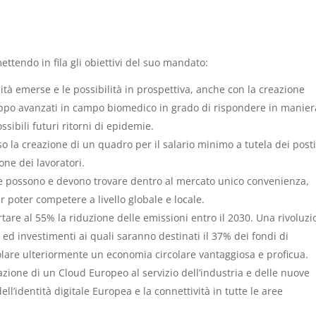
ettendo in fila gli obiettivi del suo mandato:
lità emerse e le possibilità in prospettiva, anche con la creazione
luppo avanzati in campo biomedico in grado di rispondere in manier
sibili futuri ritorni di epidemie.
rso la creazione di un quadro per il salario minimo a tutela dei posti
one dei lavoratori.
he possono e devono trovare dentro al mercato unico convenienza,
poter competere a livello globale e locale.
ortare al 55% la riduzione delle emissioni entro il 2030. Una rivoluz
d investimenti ai quali saranno destinati il 37% dei fondi di
lare ulteriormente un economia circolare vantaggiosa e proficua.
eazione di un Cloud Europeo al servizio dell’industria e delle nuove
l’identità digitale Europea e la connettività in tutte le aree