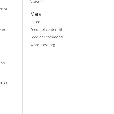
Visioni
renza
Meta
Accedi
one
Feed dei contenuti
Feed dei commenti
WordPress.org
nno
usiva