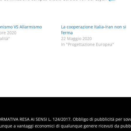
onismo VS Allarmismo
La cooperazione Italia-Iran non si
bre 2020
ferma
alità"
22 Maggio 2020
In "Progettazione Europea"
RMATIVA RESA AI SENSI L. 124/2017. Obbligo di pubblicità per sovven
nque a vantaggi economici di qualunque genere ricevuti da pubbl