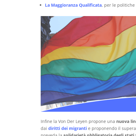
La Maggioranza Qualificata
, per le politich
Infine la Von Der Leyen propone una
nuova lin
dai
diritti dei migranti
e proponendo il superam
preveda la
solidarietà obbligatoria degli stati