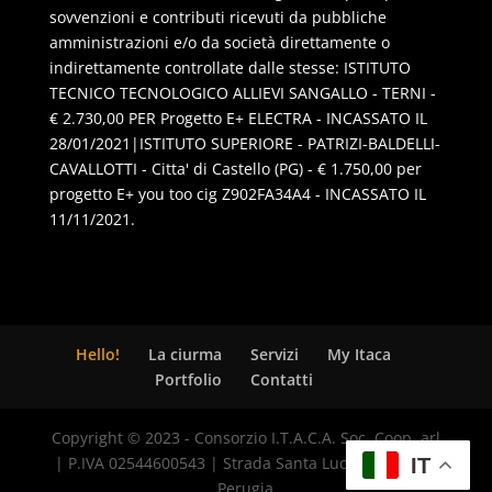
sovvenzioni e contributi ricevuti da pubbliche
amministrazioni e/o da società direttamente o
indirettamente controllate dalle stesse: ISTITUTO
TECNICO TECNOLOGICO ALLIEVI SANGALLO - TERNI -
€ 2.730,00 PER Progetto E+ ELECTRA - INCASSATO IL
28/01/2021|ISTITUTO SUPERIORE - PATRIZI-BALDELLI-
CAVALLOTTI - Citta' di Castello (PG) - € 1.750,00 per
progetto E+ you too cig Z902FA34A4 - INCASSATO IL
11/11/2021.
Hello!
La ciurma
Servizi
My Itaca
Portfolio
Contatti
Copyright © 2023 - Consorzio I.T.A.C.A. Soc. Coop. arl
| P.IVA 02544600543 | Strada Santa Lucia, 8 - 06125
IT
Perugia