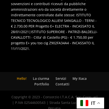
sovvenzioni e contributi ricevuti da pubbliche
amministrazioni e/o da società direttamente o
indirettamente controllate dalle stesse: ISTITUTO
TECNICO TECNOLOGICO ALLIEVI SANGALLO - TERNI -
€ 2.730,00 PER Progetto E+ ELECTRA - INCASSATO IL
28/01/2021|ISTITUTO SUPERIORE - PATRIZI-BALDELLI-
CAVALLOTTI - Citta' di Castello (PG) - € 1.750,00 per
progetto E+ you too cig Z902FA34A4 - INCASSATO IL
11/11/2021.
Hello!
La ciurma
Servizi
My Itaca
Portfolio
Contatti
Copyright © 2023 - Consorzio I.T.A.C.A. Soc. Coop. arl
| P.IVA 02544600543 | Strada Santa Lucia, 8 - 06125
IT
Perugia