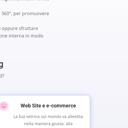
 a 360°, per promuovere
si oppure sfruttare
ione interna in modo
g
d?
Web Site e e-commerce

La tua vetrina sul mondo va allestita
nella maniera giusta: alla