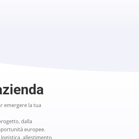
azienda
far emergere la tua
progetto, dalla
opportunità europee.
logistica, allestimento,