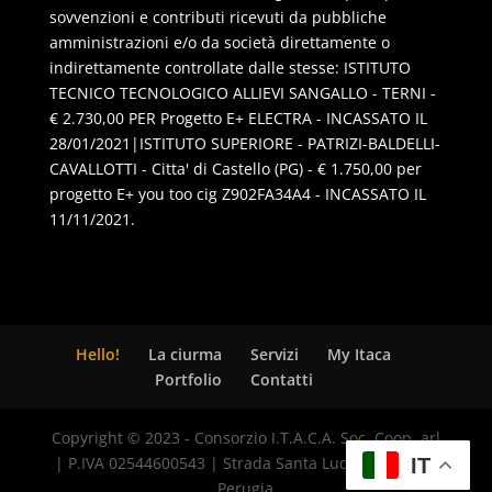
sovvenzioni e contributi ricevuti da pubbliche
amministrazioni e/o da società direttamente o
indirettamente controllate dalle stesse: ISTITUTO
TECNICO TECNOLOGICO ALLIEVI SANGALLO - TERNI -
€ 2.730,00 PER Progetto E+ ELECTRA - INCASSATO IL
28/01/2021|ISTITUTO SUPERIORE - PATRIZI-BALDELLI-
CAVALLOTTI - Citta' di Castello (PG) - € 1.750,00 per
progetto E+ you too cig Z902FA34A4 - INCASSATO IL
11/11/2021.
Hello!
La ciurma
Servizi
My Itaca
Portfolio
Contatti
Copyright © 2023 - Consorzio I.T.A.C.A. Soc. Coop. arl
| P.IVA 02544600543 | Strada Santa Lucia, 8 - 06125
IT
Perugia