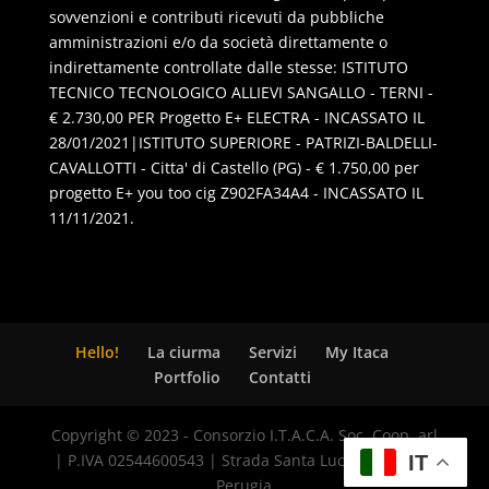
sovvenzioni e contributi ricevuti da pubbliche
amministrazioni e/o da società direttamente o
indirettamente controllate dalle stesse: ISTITUTO
TECNICO TECNOLOGICO ALLIEVI SANGALLO - TERNI -
€ 2.730,00 PER Progetto E+ ELECTRA - INCASSATO IL
28/01/2021|ISTITUTO SUPERIORE - PATRIZI-BALDELLI-
CAVALLOTTI - Citta' di Castello (PG) - € 1.750,00 per
progetto E+ you too cig Z902FA34A4 - INCASSATO IL
11/11/2021.
Hello!
La ciurma
Servizi
My Itaca
Portfolio
Contatti
Copyright © 2023 - Consorzio I.T.A.C.A. Soc. Coop. arl
| P.IVA 02544600543 | Strada Santa Lucia, 8 - 06125
IT
Perugia