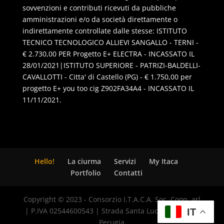
sovvenzioni e contributi ricevuti da pubbliche
amministrazioni e/o da società direttamente o
indirettamente controllate dalle stesse: ISTITUTO
TECNICO TECNOLOGICO ALLIEVI SANGALLO - TERNI -
€ 2.730,00 PER Progetto E+ ELECTRA - INCASSATO IL
28/01/2021|ISTITUTO SUPERIORE - PATRIZI-BALDELLI-
CAVALLOTTI - Citta' di Castello (PG) - € 1.750,00 per
progetto E+ you too cig Z902FA34A4 - INCASSATO IL
11/11/2021.
Hello!
La ciurma
Servizi
My Itaca
Portfolio
Contatti
Copyright © 2023 - Consorzio I.T.A.C.A. Soc. Coop. arl
| P.IVA 02544600543 | Strada Santa Lucia, 8 - 06125
IT
Perugia