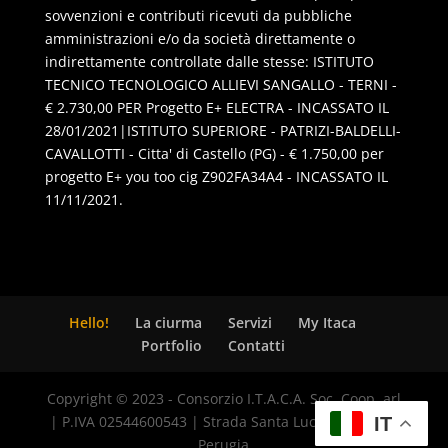
sovvenzioni e contributi ricevuti da pubbliche
amministrazioni e/o da società direttamente o
indirettamente controllate dalle stesse: ISTITUTO
TECNICO TECNOLOGICO ALLIEVI SANGALLO - TERNI -
€ 2.730,00 PER Progetto E+ ELECTRA - INCASSATO IL
28/01/2021|ISTITUTO SUPERIORE - PATRIZI-BALDELLI-
CAVALLOTTI - Citta' di Castello (PG) - € 1.750,00 per
progetto E+ you too cig Z902FA34A4 - INCASSATO IL
11/11/2021.
Hello!
La ciurma
Servizi
My Itaca
Portfolio
Contatti
Copyright © 2023 - Consorzio I.T.A.C.A. Soc. Coop. arl
| P.IVA 02544600543 | Strada Santa Lucia, 8 - 06125
IT
Perugia