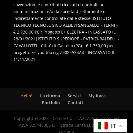
sovvenzioni e contributi ricevuti da pubbliche
amministrazioni e/o da società direttamente o
indirettamente controllate dalle stesse: ISTITUTO
TECNICO TECNOLOGICO ALLIEVI SANGALLO - TERNI -
€ 2.730,00 PER Progetto E+ ELECTRA - INCASSATO IL
28/01/2021|ISTITUTO SUPERIORE - PATRIZI-BALDELLI-
CAVALLOTTI - Citta' di Castello (PG) - € 1.750,00 per
progetto E+ you too cig Z902FA34A4 - INCASSATO IL
11/11/2021.
Hello!
La ciurma
Servizi
My Itaca
Portfolio
Contatti
Copyright © 2023 - Consorzio I.T.A.C.A. Soc. Coop. arl
| P.IVA 02544600543 | Strada Santa Lucia, 8 - 06125
IT
Perugia