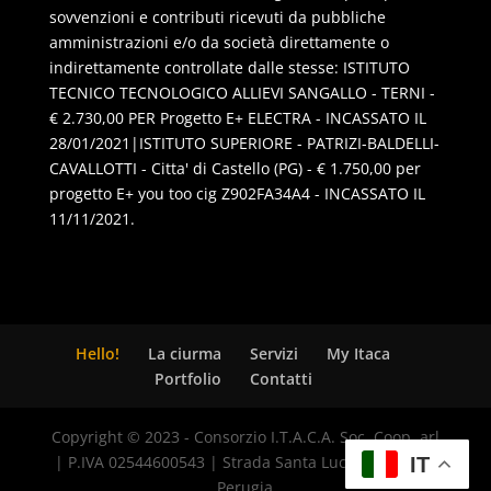
sovvenzioni e contributi ricevuti da pubbliche
amministrazioni e/o da società direttamente o
indirettamente controllate dalle stesse: ISTITUTO
TECNICO TECNOLOGICO ALLIEVI SANGALLO - TERNI -
€ 2.730,00 PER Progetto E+ ELECTRA - INCASSATO IL
28/01/2021|ISTITUTO SUPERIORE - PATRIZI-BALDELLI-
CAVALLOTTI - Citta' di Castello (PG) - € 1.750,00 per
progetto E+ you too cig Z902FA34A4 - INCASSATO IL
11/11/2021.
Hello!
La ciurma
Servizi
My Itaca
Portfolio
Contatti
Copyright © 2023 - Consorzio I.T.A.C.A. Soc. Coop. arl
| P.IVA 02544600543 | Strada Santa Lucia, 8 - 06125
IT
Perugia