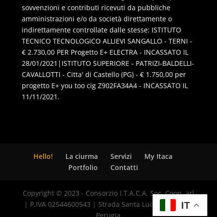
sovvenzioni e contributi ricevuti da pubbliche
amministrazioni e/o da società direttamente o
indirettamente controllate dalle stesse: ISTITUTO
TECNICO TECNOLOGICO ALLIEVI SANGALLO - TERNI -
€ 2.730,00 PER Progetto E+ ELECTRA - INCASSATO IL
28/01/2021|ISTITUTO SUPERIORE - PATRIZI-BALDELLI-
CAVALLOTTI - Citta' di Castello (PG) - € 1.750,00 per
progetto E+ you too cig Z902FA34A4 - INCASSATO IL
11/11/2021.
Hello!
La ciurma
Servizi
My Itaca
Portfolio
Contatti
Copyright © 2023 - Consorzio I.T.A.C.A. Soc. Coop. arl
| P.IVA 02544600543 | Strada Santa Lucia, 8 - 06125
IT
Perugia