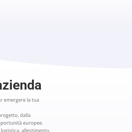
azienda
far emergere la tua
progetto, dalla
opportunità europee.
logistica, allestimento,