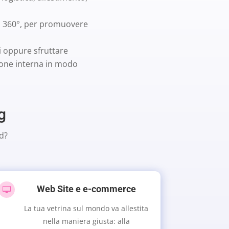
 a 360°, per promuovere
si oppure sfruttare
ione interna in modo
g
d?
Web Site e e-commerce

La tua vetrina sul mondo va allestita
nella maniera giusta: alla