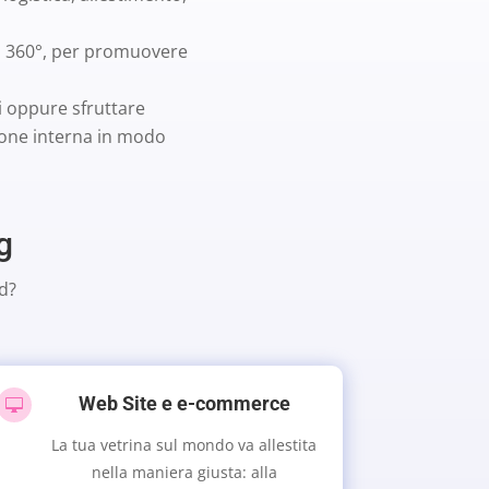
 a 360°, per promuovere
si oppure sfruttare
ione interna in modo
g
d?
Web Site e e-commerce

La tua vetrina sul mondo va allestita
nella maniera giusta: alla