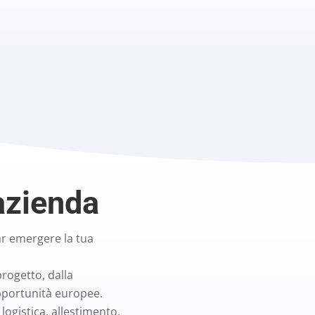
azienda
far emergere la tua
progetto, dalla
opportunità europee.
logistica, allestimento,